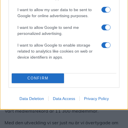
I want to allow my user data to be sent to
Över 10 000 personer har nu valt att bli medlemmar i
Google for online advertising purposes.
Luleå Hockey inför den kommande säsongen. Det är
redan över 500 fler än vid samma tid förra året, och
I want to allow Google to send me
medlemsantalet fortsätter att växa med nya
personalized advertising.
medlemmar från hela Norrbotten och resten av Sverige
I want to allow Google to enable storage
och världen.
related to analytics like cookies on web or
device identifiers in apps.
Till alla er som redan blivit medlemmar –
stort tack.
Det är ert engagemang som gör Luleå Hockey starkare,
både på och utanför isen.
CONFIRM
Nästa mål – ett nytt
Data Deletion
Data Access
Privacy Policy
medlemsrekord
Vårt medlemsrekord är 11 300 medlemmar.
Med den utveckling vi ser just nu är vi övertygade om