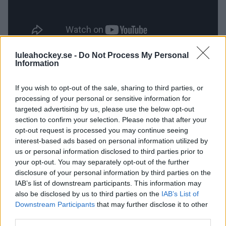
luleahockey.se -
Do Not Process My Personal
Information
Spelarkommentarer från teambuildingen
If you wish to opt-out of the sale, sharing to third parties, or
processing of your personal or sensitive information for
MARKUS TERVAMÄKI
targeted advertising by us, please use the below opt-out
section to confirm your selection. Please note that after your
opt-out request is processed you may continue seeing
interest-based ads based on personal information utilized by
us or personal information disclosed to third parties prior to
10 000 MEDLEMMAR I VÅRAT GÄNG!
your opt-out. You may separately opt-out of the further
disclosure of your personal information by third parties on the
Publicerad:
2026-08-05
2 min läsning
IAB’s list of downstream participants. This information may
also be disclosed by us to third parties on the
IAB’s List of
Downstream Participants
that may further disclose it to other
third parties.