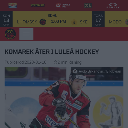
SÖN
TORS
SDHL
13
17
1:00 PM
LHF/MSSK
SKE
MODO
SEP.
SEP.
KOMAREK ÅTER I LULEÅ HOCKEY
Publicerad:
2020-01-16
2 min läsning
Avdo Bilkanovic / Bildbyrån