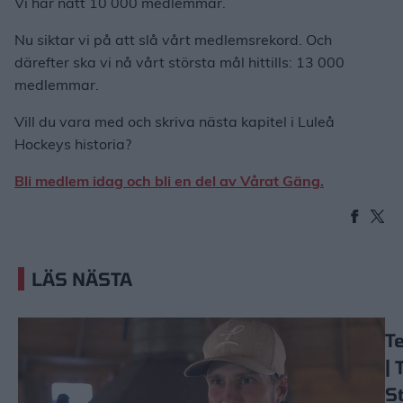
Vi har nått 10 000 medlemmar.
Nu siktar vi på att slå vårt medlemsrekord. Och
därefter ska vi nå vårt största mål hittills: 13 000
medlemmar.
Vill du vara med och skriva nästa kapitel i Luleå
Hockeys historia?
Bli medlem idag och bli en del av Vårat Gäng.
LÄS NÄSTA
T
| 
St