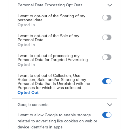
Please note that this website/app uses one or more Google
Personal Data Processing Opt Outs
services and may gather and store information including but
not limited to your visit or usage behaviour. You may click to
I want to opt-out of the Sharing of my
personal data.
grant or deny consent to Google and its third-party tags to
Opted In
use your data for below specified purposes in below Google
consent section.
I want to opt-out of the Sale of my
Personal Data.
Opted In
I want to opt-out of processing my
Luleå Hockey har nu passerat 10 000
Personal Data for Targeted Advertising.
Opted In
medlemmar. Det är fler än vid samma tid förra
året och ett tydligt bevis på det fantastiska
I want to opt-out of Collection, Use,
Retention, Sale, and/or Sharing of my
engagemang som finns för föreningen. Nu
Personal Data that Is Unrelated with the
Purposes for which it was collected.
fortsätter resan mot ett nytt medlemsrekord –
Opted Out
och målet att bli Sveriges största
Google consents
medlemsförening inom hockey.
I want to allow Google to enable storage
10 000 medlemmar – tack!
related to advertising like cookies on web or
device identifiers in apps.
Vi har passerat en fantastisk milstolpe.