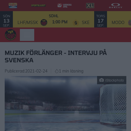
SÖN
TORS
SDHL
13
17
1:00 PM
LHF/MSSK
SKE
MODO
SEP.
SEP.
MUZIK FÖRLÄNGER - INTERVJU PÅ
SVENSKA
Publicerad:
2021-02-24
1 min läsning
iStockphoto