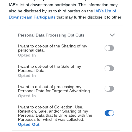
ger dig de bästa möjligheterna att säkra plats till
IAB’s list of downstream participants. This information may
säsongens mest efterfrågade matcher.
also be disclosed by us to third parties on the
IAB’s List of
Downstream Participants
that may further disclose it to other
Ny medlemsförmån – 10 % rabatt i
third parties.
webbshoppen
Please note that this website/app uses one or more Google
Personal Data Processing Opt Outs
services and may gather and store information including but
Som medlem får du nu även 10 % rabatt på ordinarie
not limited to your visit or usage behaviour. You may click to
I want to opt-out of the Sharing of my
personal data.
priser i Luleå Hockeys webbshop.
grant or deny consent to Google and its third-party tags to
Opted In
use your data for below specified purposes in below Google
Så aktiverar du rabatten:
consent section.
I want to opt-out of the Sale of my
Personal Data.
Opted In
Logga in eller skapa ett konto i webbshoppen.
Ange ditt medlemsnummer och samma e-
I want to opt-out of processing my
postadress som du har registrerad på
Personal Data for Targeted Advertising.
Opted In
medlemskapet.
Välj ett lösenord.
I want to opt-out of Collection, Use,
Bekräfta kontot via aktiveringsmejlet.
Retention, Sale, and/or Sharing of my
Personal Data that Is Unrelated with the
Purposes for which it was collected.
När du är inloggad dras rabatten automatiskt i kassan
Opted Out
på ordinarie priser.