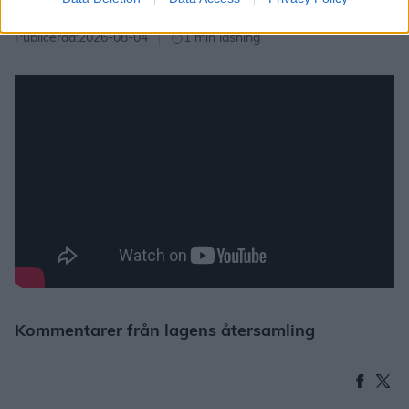
& SDHL
Publicerad:
2026-08-04
1 min läsning
Kommentarer från lagens återsamling