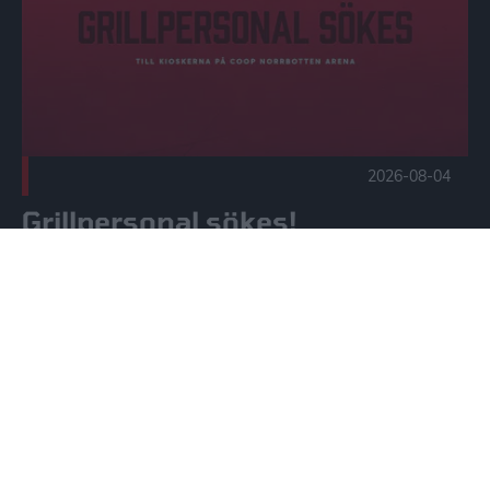
2026-08-04
Grillpersonal sökes!
FLER NYHETER
VÅRA HUVUDSPONSORER