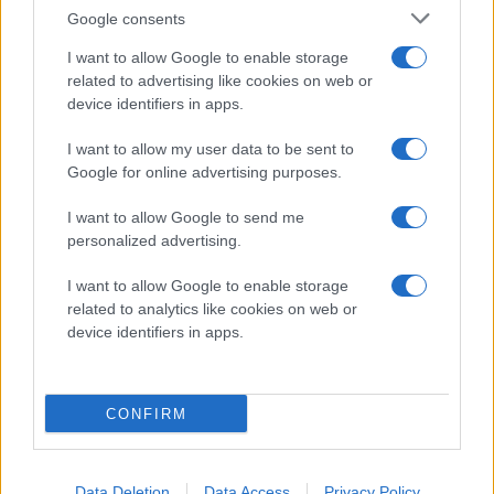
Google consents
Var med och skriv historia
I want to allow Google to enable storage
Vi har nått 10 000 medlemmar.
related to advertising like cookies on web or
device identifiers in apps.
Nu siktar vi på att slå vårt medlemsrekord. Och
I want to allow my user data to be sent to
därefter ska vi nå vårt största mål hittills: 13 000
Google for online advertising purposes.
medlemmar.
I want to allow Google to send me
Vill du vara med och skriva nästa kapitel i Luleå
personalized advertising.
Hockeys historia?
I want to allow Google to enable storage
Bli medlem idag och bli en del av Vårat Gäng.
related to analytics like cookies on web or
device identifiers in apps.
CONFIRM
RÖSTER FRÅN ÅTERSAMLINGEN | SHL
Data Deletion
Data Access
Privacy Policy