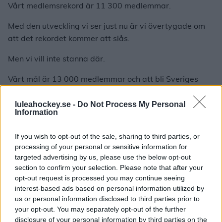
Vårt medlemsrekord är 11 300 medlemmar.
Med den utveckling vi ser just nu är vi övertygade om
att det rekordet kommer att slås.
Men vi vill inte stanna där.
Vårt mål är 13 000 medlemmar och att bli Sveriges
största medlemsförening inom hockey.
luleahockey.se -
Do Not Process My Personal
Det är ett mål vi bara kan nå tillsammans.
Information
Biljettsläppet närmar sig
If you wish to opt-out of the sale, sharing to third parties, or
processing of your personal or sensitive information for
Redan den 28 augusti öppnar biljettsläppet för dig som
targeted advertising by us, please use the below opt-out
är medlem i Luleå Hockey.
section to confirm your selection. Please note that after your
opt-out request is processed you may continue seeing
Biljetterna släpps sedan till allmänheten den 31
interest-based ads based on personal information utilized by
augusti.
us or personal information disclosed to third parties prior to
your opt-out. You may separately opt-out of the further
Som medlem har du alltid förtur till biljetterna, vilket
disclosure of your personal information by third parties on the