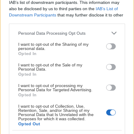
IAB’s list of downstream participants. This information may
Så aktiverar du rabatten:
also be disclosed by us to third parties on the
IAB’s List of
Downstream Participants
that may further disclose it to other
Logga in eller skapa ett konto i webbshoppen.
third parties.
Ange ditt medlemsnummer och samma e-
Please note that this website/app uses one or more Google
Personal Data Processing Opt Outs
postadress som du har registrerad på
services and may gather and store information including but
medlemskapet.
not limited to your visit or usage behaviour. You may click to
I want to opt-out of the Sharing of my
Välj ett lösenord.
personal data.
grant or deny consent to Google and its third-party tags to
Opted In
Bekräfta kontot via aktiveringsmejlet.
use your data for below specified purposes in below Google
consent section.
I want to opt-out of the Sale of my
När du är inloggad dras rabatten automatiskt i kassan
Personal Data.
Opted In
på ordinarie priser.
I want to opt-out of processing my
Var med och skriv historia
Personal Data for Targeted Advertising.
Opted In
Vi har nått 10 000 medlemmar.
I want to opt-out of Collection, Use,
Retention, Sale, and/or Sharing of my
Nu siktar vi på att slå vårt medlemsrekord. Och
Personal Data that Is Unrelated with the
därefter ska vi nå vårt största mål hittills: 13 000
Purposes for which it was collected.
Opted Out
medlemmar.