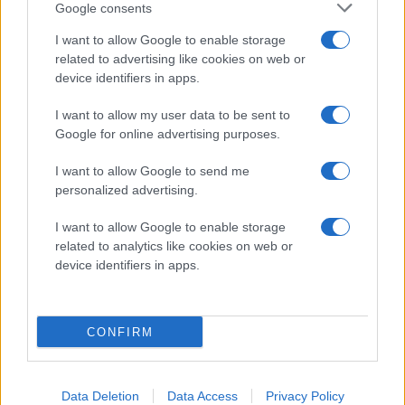
Google consents
Vill du vara med och skriva nästa kapitel i Luleå
Hockeys historia?
I want to allow Google to enable storage
related to advertising like cookies on web or
Bli medlem idag och bli en del av Vårat Gäng.
device identifiers in apps.
I want to allow my user data to be sent to
Google for online advertising purposes.
I want to allow Google to send me
personalized advertising.
RÖSTER FRÅN ÅTERSAMLINGEN | SHL
I want to allow Google to enable storage
& SDHL
related to analytics like cookies on web or
device identifiers in apps.
Publicerad:
2026-08-04
1 min läsning
CONFIRM
Data Deletion
Data Access
Privacy Policy