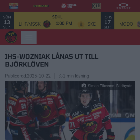
SÖN
TORS
SDHL
13
17
1:00 PM
LHF/MSSK
SKE
MODO
SEP.
SEP.
IHS-WOZNIAK LÅNAS UT TILL
BJÖRKLÖVEN
Publicerad:
2025-10-22
1 min läsning
Simon Eliasson, Bildbyrån