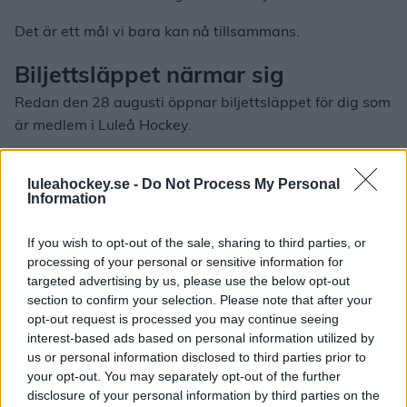
Det är ett mål vi bara kan nå tillsammans.
Biljettsläppet närmar sig
Redan den 28 augusti öppnar biljettsläppet för dig som
är medlem i Luleå Hockey.
Biljetterna släpps sedan till allmänheten den 31
augusti.
luleahockey.se -
Do Not Process My Personal
Information
Som medlem har du alltid förtur till biljetterna, vilket
ger dig de bästa möjligheterna att säkra plats till
If you wish to opt-out of the sale, sharing to third parties, or
processing of your personal or sensitive information for
säsongens mest efterfrågade matcher.
targeted advertising by us, please use the below opt-out
section to confirm your selection. Please note that after your
Ny medlemsförmån – 10 % rabatt i
opt-out request is processed you may continue seeing
webbshoppen
interest-based ads based on personal information utilized by
us or personal information disclosed to third parties prior to
Som medlem får du nu även 10 % rabatt på ordinarie
your opt-out. You may separately opt-out of the further
priser i Luleå Hockeys webbshop.
disclosure of your personal information by third parties on the