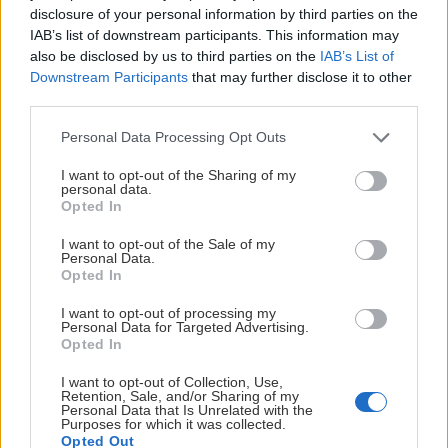
disclosure of your personal information by third parties on the
Vi har nått 10 000 medlemmar.
IAB’s list of downstream participants. This information may
also be disclosed by us to third parties on the
IAB’s List of
Nu siktar vi på att slå vårt medlemsrekord. Och
Downstream Participants
that may further disclose it to other
därefter ska vi nå vårt största mål hittills: 13 000
third parties.
medlemmar.
Please note that this website/app uses one or more Google
Personal Data Processing Opt Outs
services and may gather and store information including but
Vill du vara med och skriva nästa kapitel i Luleå
not limited to your visit or usage behaviour. You may click to
I want to opt-out of the Sharing of my
Hockeys historia?
personal data.
grant or deny consent to Google and its third-party tags to
Opted In
use your data for below specified purposes in below Google
Bli medlem idag och bli en del av Vårat Gäng.
consent section.
I want to opt-out of the Sale of my
Personal Data.
Opted In
I want to opt-out of processing my
Personal Data for Targeted Advertising.
Opted In
RÖSTER FRÅN ÅTERSAMLINGEN | SHL
I want to opt-out of Collection, Use,
Retention, Sale, and/or Sharing of my
& SDHL
Personal Data that Is Unrelated with the
Purposes for which it was collected.
Opted Out
Publicerad:
2026-08-04
1 min läsning