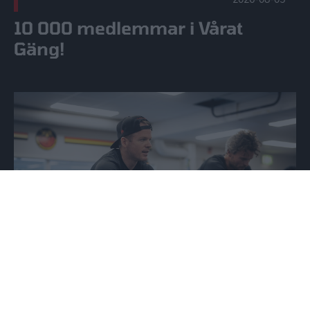
10 000 medlemmar i Vårat
Gäng!
Röster från återsamlingen | SHL & SDHL Publicerad 2026-0
2026-08-04
Röster från återsamlingen | SHL