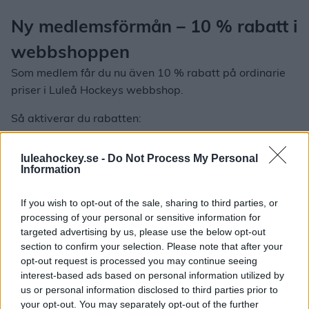
Ny medlemsförmån – 10 % rabatt i
webbshoppen
Som medlem får du nu även 10 % rabatt på ordinarie
priser i Luleå Hockeys webbshop.
Så aktiverar du rabatten:
Logga in eller skapa ett konto i webbshoppen.
luleahockey.se -
Do Not Process My Personal
Ange ditt medlemsnummer och samma e-
Information
postadress som du har registrerad på
medlemskapet.
If you wish to opt-out of the sale, sharing to third parties, or
Välj ett lösenord.
processing of your personal or sensitive information for
Bekräfta kontot via aktiveringsmejlet.
targeted advertising by us, please use the below opt-out
section to confirm your selection. Please note that after your
När du är inloggad dras rabatten automatiskt i kassan
opt-out request is processed you may continue seeing
på ordinarie priser.
interest-based ads based on personal information utilized by
us or personal information disclosed to third parties prior to
Var med och skriv historia
your opt-out. You may separately opt-out of the further