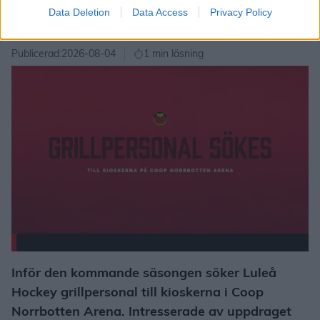
Data Deletion
Data Access
Privacy Policy
GRILLPERSONAL SÖKES!
Publicerad:
2026-08-04
1 min läsning
Inför den kommande säsongen söker Luleå
Hockey grillpersonal till kioskerna i Coop
Norrbotten Arena. Intresserade av uppdraget