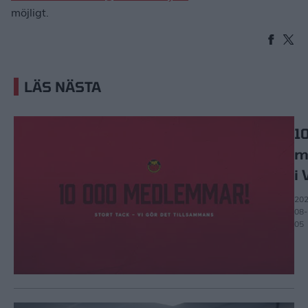
möjligt.
LÄS NÄSTA
1
m
i 
202
08-
05