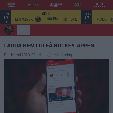
SÖN
TORS
SDHL
13
17
1:00 PM
LHF/MSSK
SKE
MODO
SEP.
SEP.
LADDA HEM LULEÅ HOCKEY-APPEN
Publicerad:
2023-09-14
1 min läsning