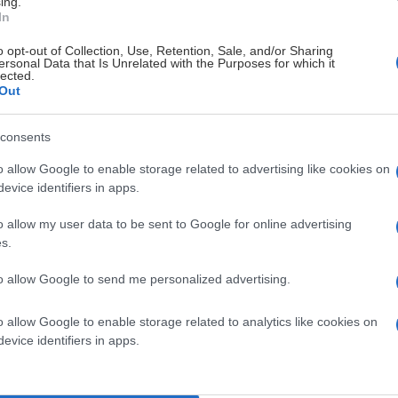
ing.
In
o opt-out of Collection, Use, Retention, Sale, and/or Sharing
ersonal Data that Is Unrelated with the Purposes for which it
lected.
Out
consents
o allow Google to enable storage related to advertising like cookies on
et är fler än vid samma tid förra året och ett
evice identifiers in apps.
finns för föreningen. Nu fortsätter resan mot
ges största medlemsförening inom hockey.
o allow my user data to be sent to Google for online advertising
s.
to allow Google to send me personalized advertising.
o allow Google to enable storage related to analytics like cookies on
uleå Hockey inför den kommande säsongen. Det är redan
evice identifiers in apps.
ntalet fortsätter att växa med nya medlemmar från hela