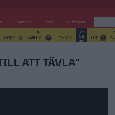
em
Souvenirer
Lagen
Restaurang
Mer
LÖR
SDHL
19
5:00 PM
4:
MODO
LHF/MSSK
LHF
SEP.
TILL ATT TÄVLA"