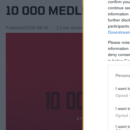
confirm you
10 000 MEDLEMMAR 
continue se
information 
further disc
participants
Publicerad:
2026-08-05
2 min läsning
Downstream 
Please note
information 
deny consent
in below Go
Persona
I want t
Opted 
I want t
Opted 
I want 