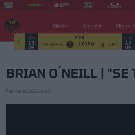
Biljetter
Köp lotter
Bli medl
SÖN
TORS
SDHL
13
17
1:00 PM
LHF/MSSK
SKE
SEP.
SEP.
BRIAN O´NEILL | "SE 
Publicerad:
2025-10-03