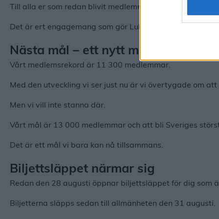
Till alla er som redan blivit medlemmar –
stort tack.
Det är ert engagemang som gör Luleå Hockey starkare, b
Nästa mål – ett nytt medlemsrekord
Vårt medlemsrekord är 11 300 medlemmar.
Med den utveckling vi ser just nu är vi övertygade om att
Men vi vill inte stanna där.
Vårt mål är 13 000 medlemmar och att bli Sveriges stör
Det är ett mål vi bara kan nå tillsammans.
Biljettsläppet närmar sig
Redan den 28 augusti öppnar biljettsläppet för dig som 
Biljetterna släpps sedan till allmänheten den 31 augusti.