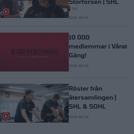
Storforsen | SHL
SHL
2026-08-07
10 000
medlemmar i Vårat
Gäng!
2026-08-05
Röster från
återsamlingen |
SHL & SDHL
2026-08-04