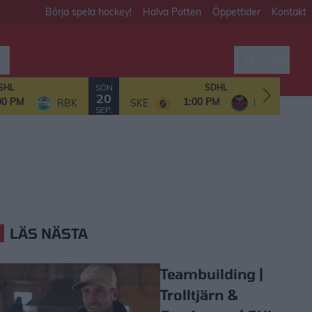
Börja spela hockey!
Halva Potten
Öppettider
Kontakt
Sök
SÖN
SHL
SDHL
20
00 PM
1:00 PM
RBK
SKE
LHF/MSSK
SEP.
LÄS NÄSTA
Teambuilding |
Trolltjärn &