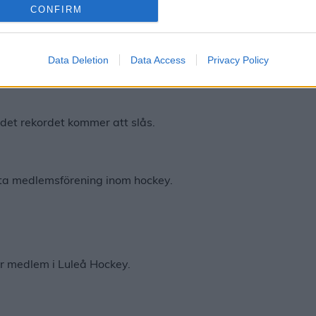
CONFIRM
åde på och utanför isen.
Data Deletion
Data Access
Privacy Policy
 det rekordet kommer att slås.
sta medlemsförening inom hockey.
är medlem i Luleå Hockey.