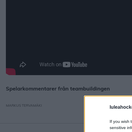
Spelarkommentarer från teambuildingen
MARKUS TERVAMÄKI
luleahock
If you wish 
sensitive in