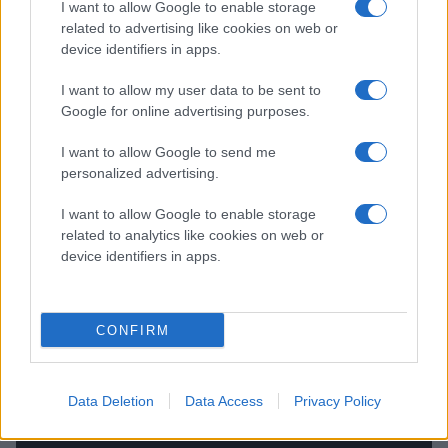
I want to allow Google to enable storage
Nu siktar vi på att slå vårt medlemsrekord. Och
related to advertising like cookies on web or
därefter ska vi nå vårt största mål hittills: 13 000
device identifiers in apps.
medlemmar.
I want to allow my user data to be sent to
Google for online advertising purposes.
Vill du vara med och skriva nästa kapitel i Luleå
Hockeys historia?
I want to allow Google to send me
personalized advertising.
Bli medlem idag och bli en del av Vårat Gäng.
I want to allow Google to enable storage
related to analytics like cookies on web or
device identifiers in apps.
CONFIRM
RÖSTER FRÅN ÅTERSAMLINGEN | SHL
& SDHL
Publicerad:
2026-08-04
1 min läsning
Data Deletion
Data Access
Privacy Policy