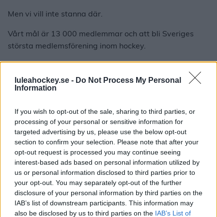
Men vi vill inte stanna där.
Vårt mål är 13 000 medlemmar och att bli Sveriges
största medlemsförening inom hockey.
Det är ett mål vi bara kan nå tillsammans.
luleahockey.se -
Do Not Process My Personal
Biljettsläppet närmar sig
Information
Redan den 28 augusti öppnar biljettsläppet för dig som
If you wish to opt-out of the sale, sharing to third parties, or
är medlem i Luleå Hockey.
processing of your personal or sensitive information for
targeted advertising by us, please use the below opt-out
Biljetterna släpps sedan till allmänheten den 31
section to confirm your selection. Please note that after your
augusti.
opt-out request is processed you may continue seeing
interest-based ads based on personal information utilized by
Som medlem har du alltid förtur till biljetterna, vilket
us or personal information disclosed to third parties prior to
ger dig de bästa möjligheterna att säkra plats till
your opt-out. You may separately opt-out of the further
säsongens mest efterfrågade matcher.
disclosure of your personal information by third parties on the
IAB’s list of downstream participants. This information may
Ny medlemsförmån – 10 % rabatt i
also be disclosed by us to third parties on the
IAB’s List of