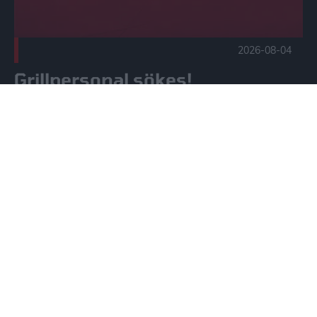
2026-08-04
Grillpersonal sökes!
FLER NYHETER
VÅRA HUVUDSPONSORER