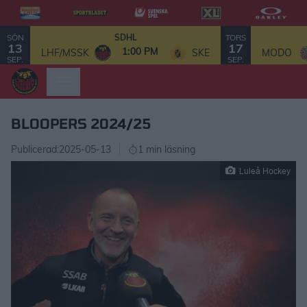
SÖN
TORS
SDHL
13
17
1:00 PM
LHF/MSSK
SKE
MODO
SEP.
SEP.
BLOOPERS 2024/25
Publicerad:
2025-05-13
1 min läsning
Luleå Hockey