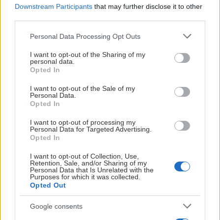
Downstream Participants
that may further disclose it to other
webbshoppen
third parties.
Som medlem får du nu även 10 % rabatt på ordinarie
Please note that this website/app uses one or more Google
Personal Data Processing Opt Outs
priser i Luleå Hockeys webbshop.
services and may gather and store information including but
not limited to your visit or usage behaviour. You may click to
I want to opt-out of the Sharing of my
personal data.
Så aktiverar du rabatten:
grant or deny consent to Google and its third-party tags to
Opted In
use your data for below specified purposes in below Google
Logga in eller skapa ett konto i webbshoppen.
consent section.
I want to opt-out of the Sale of my
Ange ditt medlemsnummer och samma e-
Personal Data.
Opted In
postadress som du har registrerad på
medlemskapet.
I want to opt-out of processing my
Välj ett lösenord.
Personal Data for Targeted Advertising.
Opted In
Bekräfta kontot via aktiveringsmejlet.
I want to opt-out of Collection, Use,
När du är inloggad dras rabatten automatiskt i kassan
Retention, Sale, and/or Sharing of my
Personal Data that Is Unrelated with the
på ordinarie priser.
Purposes for which it was collected.
Opted Out
Var med och skriv historia
Google consents
Vi har nått 10 000 medlemmar.